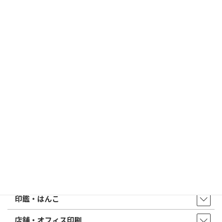
すめは？
2026/03/09
はんこ屋さん21からのお知らせ
電子印鑑の使い方は？メリットやデメリットも解説
2026/02/13
はんこ屋さん21からのお知らせ
印鑑の書体（古印体・篆書体・印相体・楷書体・行書体）とは？
特徴とフォントの選び方
はんこ屋さん21からのお知らせ一覧 ≫
トップページ
店舗・アクセス
取扱商品・サービス
印鑑・はんこ
店舗・オフィス印刷